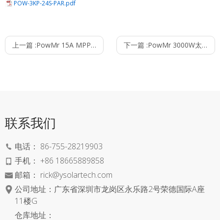
POW-3KP-24S-PAR.pdf
上一篇 :
PowMr 15A MPPT太阳能防水控制器，搭配LCD红外遥控可自动调节光，兼容铅酸电池
下一篇 :
PowMr 3000W太阳能逆控一体机 24V 230VAC 50Hz / 60Hz混合逆变器
联系我们
电话：
86-755-28219903
手机：
+86 18665889858
邮箱：
rick@ysolartech.com
公司地址：广东省深圳市龙岗区永乐路2号荣德国际A座
11楼G
仓库地址：