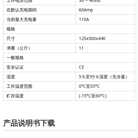
工作电压范围
30 ~ 40Vdc
在默认充电期间
60Amp
当前最大充电量
110A
规格
尺寸
125x300x440
净重（公斤）
11
一般规格
安全认证
CE
湿度
5
％至
95
％湿度（无冷凝）
工作温度范围
0°C
至
55°C
贮存温度
(-15°C
至
60°C)
产品说明书下载