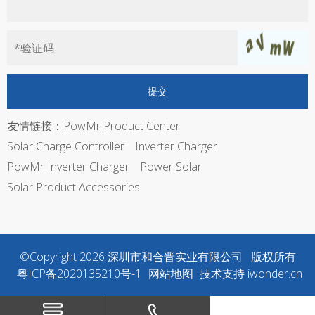
友情链接：
PowMr Product Center
Solar Charge Controller
Inverter Charger
PowMr Inverter Charger
Power Solar
Solar Product Accessories
©Copyright
2026
深圳市和合晋实业有限公司 版权所有
粤ICP备2020135210号-1
网站地图
技术支持
iwonder.cn