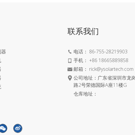
联系我们
制器
电话：
86-755-28219903
机
手机：
+86 18665889858
器
邮箱：
rick@ysolartech.com
器
公司地址：广东省深圳市龙
路2号荣德国际A座11楼G
统
仓库地址：