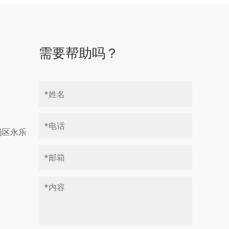
需要帮助吗？
岗区永乐