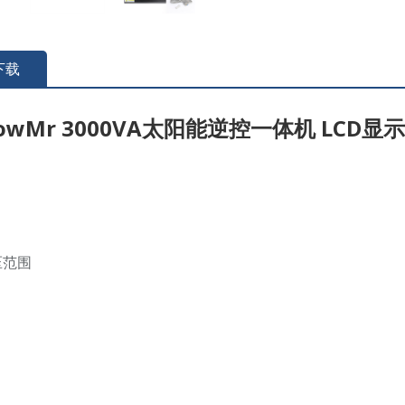
下载
owMr 3000VA太阳能逆控一体机 LCD显
压范围