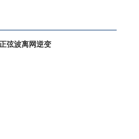
0A纯正弦波离网逆变