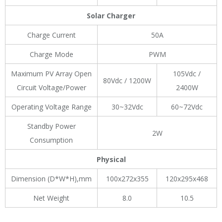
Solar Charger
Charge Current
50A
Charge Mode
PWM
Maximum PV Array Open
105Vdc /
80Vdc / 1200W
Circuit Voltage/Power
2400W
Operating Voltage Range
30~32Vdc
60~72Vdc
Standby Power
2W
Consumption
Physical
Dimension (D*W*H),mm
100x272x355
120x295x468
Net Weight
8.0
10.5