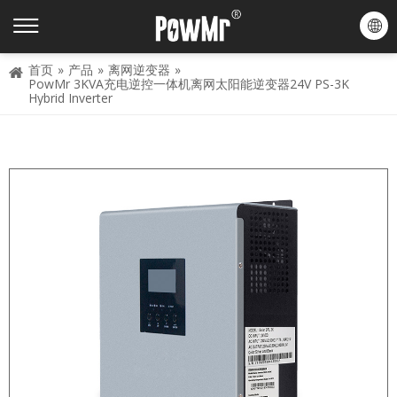
首页
»
产品
»
离网逆变器
»
PowMr 3KVA充电逆控一体机离网太阳能逆变器24V PS-3K
Hybrid Inverter