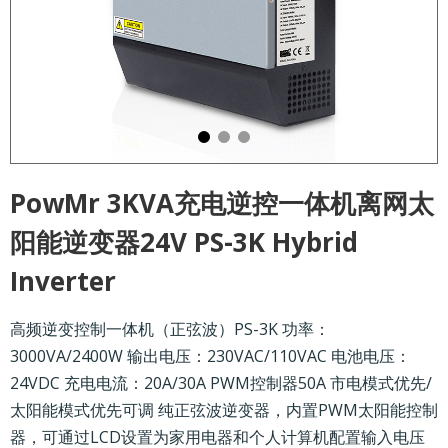
PowMr 3KVA充电逆控一体机离网太
阳能逆变器24V PS-3K Hybrid
Inverter
高频逆变控制一体机（正弦波）PS-3K 功率：
3000VA/2400W 输出电压：230VAC/110VAC 电池电压：
24VDC 充电电流：20A/30A PWM控制器50A 市电模式优先/
太阳能模式优先可调 纯正弦波逆变器，内置PWM太阳能控制
器，可通过LCD设置为家用电器和个人计算机配置输入电压