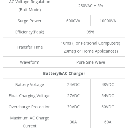
AC Voltage Regulation
230VAC ± 5%
(Batt.Mode)
Surge Power
6000VA
10000VA
Efficiency(Peak)
95%
10ms (For Personal Computers)
Transfer Time
20ms(For Home Applicances)
Waveform
Pure Sine Wave
Battery&AC Charger
Battery Voltage
24VDC
48VDC
Float Charging Voltage
27VDC
54VDC
Overcharge Protection
30VDC
60VDC
Maximum AC Charge
30A
60A
Current