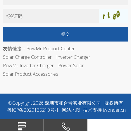
友情链接：
PowMr Product Center
Solar Charge Controller
Inverter Charger
PowMr Inverter Charger
Power Solar
Solar Product Accessories
©Copyright
2026
深圳市和合晋实业有限公司 版权所有
粤ICP备2020135210号-1
网站地图
技术支持
iwonder.cn