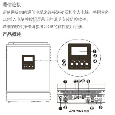
通信连接
请使用提供的通信电缆来连接逆变器和个人电脑。将附带的
CD插入电脑并按照屏幕上的说明安装监控软件。
详细的软件操作请参考CD里的软件使用手册。
产品概述