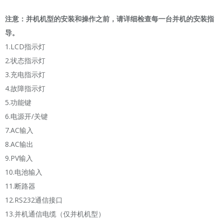
注意：并机机型的安装和操作之前，请详细检查每一台并机的安装指
导。
1.LCD指示灯
2.状态指示灯
3.充电指示灯
4.故障指示灯
5.功能键
6.电源开/关键
7.AC输入
8.AC输出
9.PV输入
10.电池输入
11.断路器
12.RS232通信接口
13.并机通信电缆（仅并机机型）