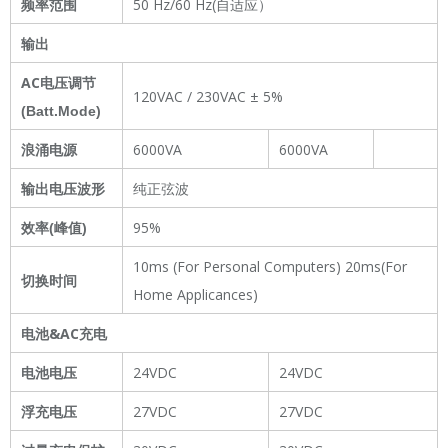
频率范围
50 Hz/60 Hz(自适应）
输出
AC
电压调节
120VAC / 230VAC ± 5%
(Batt.Mode)
浪涌电源
6000VA
6000VA
输出电压波形
纯正弦波
效率
95%
(
)
峰值
10ms (For Personal Computers) 20ms(For
切换时间
Home Applicances)
电池
&AC
充电
电池电压
24VDC
24VDC
浮充电压
27VDC
27VDC